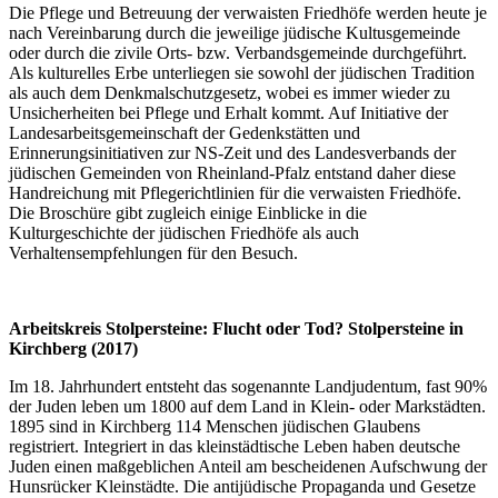
Die Pflege und Betreuung der verwaisten Friedhöfe werden heute je
nach Vereinbarung durch die jeweilige jüdische Kultusgemeinde
oder durch die zivile Orts- bzw. Verbandsgemeinde durchgeführt.
Als kulturelles Erbe unterliegen sie sowohl der jüdischen Tradition
als auch dem Denkmalschutzgesetz, wobei es immer wieder zu
Unsicherheiten bei Pflege und Erhalt kommt. Auf Initiative der
Landesarbeitsgemeinschaft der Gedenkstätten und
Erinnerungsinitiativen zur NS-Zeit und des Landesverbands der
jüdischen Gemeinden von Rheinland-Pfalz entstand daher diese
Handreichung mit Pflegerichtlinien für die verwaisten Friedhöfe.
Die Broschüre gibt zugleich einige Einblicke in die
Kulturgeschichte der jüdischen Friedhöfe als auch
Verhaltensempfehlungen für den Besuch.
Arbeitskreis Stolpersteine: Flucht oder Tod? Stolpersteine in
Kirchberg (2017)
Im 18. Jahrhundert entsteht das sogenannte Landjudentum, fast 90%
der Juden leben um 1800 auf dem Land in Klein- oder Markstädten.
1895 sind in Kirchberg 114 Menschen jüdischen Glaubens
registriert. Integriert in das kleinstädtische Leben haben deutsche
Juden einen maßgeblichen Anteil am bescheidenen Aufschwung der
Hunsrücker Kleinstädte. Die antijüdische Propaganda und Gesetze