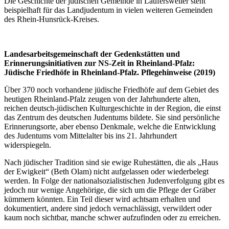
Die Geschichte der jüdischen Gemeinde in Laufersweiler steht
beispielhaft für das Landjudentum in vielen weiteren Gemeinden
des Rhein-Hunsrück-Kreises.
Landesarbeitsgemeinschaft der Gedenkstätten und
Erinnerungsinitiativen zur NS-Zeit in Rheinland-Pfalz:
Jüdische Friedhöfe in Rheinland-Pfalz. Pflegehinweise (2019)
Über 370 noch vorhandene jüdische Friedhöfe auf dem Gebiet des
heutigen Rheinland-Pfalz zeugen von der Jahrhunderte alten,
reichen deutsch-jüdischen Kulturgeschichte in der Region, die einst
das Zentrum des deutschen Judentums bildete. Sie sind persönliche
Erinnerungsorte, aber ebenso Denkmale, welche die Entwicklung
des Judentums vom Mittelalter bis ins 21. Jahrhundert
widerspiegeln.
Nach jüdischer Tradition sind sie ewige Ruhestätten, die als „Haus
der Ewigkeit“ (Beth Olam) nicht aufgelassen oder wiederbelegt
werden. In Folge der nationalsozialistischen Judenverfolgung gibt es
jedoch nur wenige Angehörige, die sich um die Pflege der Gräber
kümmern könnten. Ein Teil dieser wird achtsam erhalten und
dokumentiert, andere sind jedoch vernachlässigt, verwildert oder
kaum noch sichtbar, manche schwer aufzufinden oder zu erreichen.