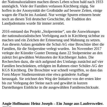
der Nationalsozialisten machen dieses Leben schon bald nach 1933
unmöglich. Viele der Familien verlassen Kirchberg zügig. Sie
hoffen in der Anonymität der Großstädte auf bessere Zeiten, einige
wagen die Flucht ins Ausland. Nur wenige Spuren erinnern heute
noch an diesen Teil deutscher Geschichte, die Tradition des
Landjudentums wurde für immer zerstört.
2016 entstand das Projekt „Stolpersteine“, um die Auswirkungen
der nationalsozialistischen Verfolgung auch in Kirchberg sichtbar zu
machen und ein Zeichen der Erinnerung und Mahnung zu setzen.
Aus diesem Anlass gestaltete die Schul-AG eine Broschüre über die
Familien, für die Stolperstine verlegt wurden. Im November 2017
verlegte der Künstler Gunter Demnig dann 22 Stolpersteine an den
zuletzt frei gewählten Wohnorten der Kirchberger Juden. Die
Recherchen dazu, die sich aufgrund des Umfangs zunächst auf vier
Familien beschränkten, erfolgten im Rahmen einer Schüler-AG der
KGS Kirchberg. Die Broschüre war schnell vergriffen, so dass das
Forst-Mayer Studienzentrum eine etwa geänderte Auflage
herausgab. Sie zeichnet den Weg der Initiative von der ersten Idee
bis zur Verlegung der Steine nach und gewährt in kurzen
Darstellungen Einblicke in die ausgewählten Familienschicksale.
Angie Hoffmann: Heinz Joseph – Ein Junge aus Laufersweiler.