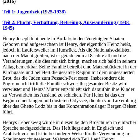
(2016)
Teil 1: Jugendzeit (1925-1938)
Teil 2: Flucht, Verhaftung, Befreiung, Auswanderung (1938-
1945)
Henry Joseph lebt heute in Buffalo in den Vereinigten Staaten.
Geboren und aufgewachsen ist Henry, der eigentlich Heinz heißt,
jedoch in Laufersweiler im Hunsrück. Als die Nationalsozialisten
nach der Macht greifen, ist er gerade einmal 8 Jahre alt und die
Veränderungen, die dies mit sich bringt, machen sich bald in seinem
Alltag bemerkbar. Seine Familie betreibt eine Matzenbäckerei in der
Kirchgasse und beliefert die gesamte Region mit dem ungesäuerten
Brot, das die Juden zum Pessach-Fest essen. Insbesondere die
Pogromnacht trifft die Familie schwer: Ihr gesamter Besitz wird
verwüstet und Heinz‘ Mutter entschließt sich daraufhin ihre Kinder
zu Verwandten ins Ausland zu schicken. Für Heinz ist das der
Beginn einer langen und düsteren Odyssee, die ihn von Luxemburg
über das Ghetto Lodz bis in das Konzentrationslager Bergen-Belsen
führt.
Henrys Lebensweg wurde in diesen beiden Broschüren in einfacher
Sprache nachgezeichnet. Das Heft liegt auch in Englisch und
Arabisch vor und ist in besonderer Weise für die Verwendung im
Schulunterricht geeignet. Während sich Teil 1 auf Heinz‘