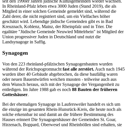
seit den 1990er Jahren jüdische Kultusgemeinden wieder wachsen.
In Rheinland-Pfalz leben etwa 3000 Juden (Stand 2019), die als
Mitglied in einer solchen Gemeinde gemeldet sind, während die
Zahl derer, die nicht registriert sind, um ein Vielfaches höher
geschätzt wird. Lebendige jüdische Gemeinden gibt es in Bad
Kreuznach, Koblenz, Mainz, der Rheinpfalz und in Trier. Die
egalitäre "Jüdische Gemeinde Neuwied Mittelrhein" ist Mitglied der
Union progressiver Juden in Deutschland und nutzt die
Landsynagoge in Saffig.
Synagogen
Von den 223 rheinland-pfälzischen Synagogenbauten wurden
während der Reichspogromnacht
fast alle zerstört.
Auch nach 1945
wurden über 40 Gebäude abgebrochen, da diese baufällig waren
oder neuen Bauentwürfen weichen mussten - teilweise auch aus
dem Wunsch heraus, sich mit der Synagoge der Vergangenheit zu
entledigen. Im Jahre 1988 gab es noch
88 Bauten der früheren
Gotteshäuser
.
Bei der ehemaligen Synagoge in Laufersweiler handelt es sich um
die einzige im gesamten Rhein-Hunsrück-Kreis, die heute noch als
solche erkennbar ist und damit an die frühere Bestimmung des
Hauses erinnert Die Synagogenhäuser der Gemeinden St. Goar,
Hirzenach, Boppard, Oberwesel und Rheinböllen sind erhalten, sie