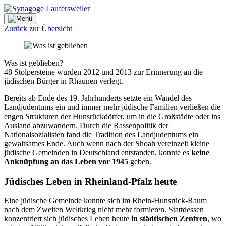
Direkt
zum
Inhalt
Zurück zur Übersicht
Was ist geblieben?
48 Stolpersteine wurden 2012 und 2013 zur Erinnerung an die
jüdischen Bürger in Rhaunen verlegt.
Bereits ab Ende des 19. Jahrhunderts setzte ein Wandel des
Landjudentums ein und immer mehr jüdische Familien verließen die
engen Strukturen der Hunsrückdörfer, um in die Großstädte oder ins
Ausland abzuwandern. Durch die Rassenpolitik der
Nationalsozialisten fand die Tradition des Landjudentums ein
gewaltsames Ende. Auch wenn nach der Shoah vereinzelt kleine
jüdische Gemeinden in Deutschland entstanden, konnte es
keine
Anknüpfung an das Leben vor 1945
geben.
Jüdisches Leben in Rheinland-Pfalz heute
Eine jüdische Gemeinde konnte sich im Rhein-Hunsrück-Raum
nach dem Zweiten Weltkrieg nicht mehr formieren. Stattdessen
konzentriert sich jüdisches Leben heute
in städtischen Zentren
, wo