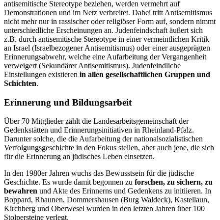
antisemitische Stereotype beziehen, werden vermehrt auf
Demonstrationen und im Netz verbreitet. Dabei tritt Antisemitismus
nicht mehr nur in rassischer oder religiöser Form auf, sondern nimmt
unterschiedliche Erscheinungen an. Judenfeindschaft äußert sich
z.B. durch antisemitische Stereotype in einer vermeintlichen Kritik
an Israel (Israelbezogener Antisemitismus) oder einer ausgeprägten
Erinnerungsabwehr, welche eine Aufarbeitung der Vergangenheit
verweigert (Sekundärer Antisemitismus). Judenfeindliche
Einstellungen existieren
in allen gesellschaftlichen Gruppen und
Schichten
.
Erinnerung und Bildungsarbeit
Über 70 Mitglieder zählt die Landesarbeitsgemeinschaft der
Gedenkstätten und Erinnerungsinitiativen in Rheinland-Pfalz.
Darunter solche, die die Aufarbeitung der nationalsozialistischen
Verfolgungsgeschichte in den Fokus stellen, aber auch jene, die sich
für die Erinnerung an jüdisches Leben einsetzen.
In den 1980er Jahren wuchs das Bewusstsein für die jüdische
Geschichte. Es wurde damit begonnen zu
forschen, zu sichern, zu
bewahren
und Akte des Erinnerns und Gedenkens zu initiieren. In
Boppard, Rhaunen, Dommershausen (Burg Waldeck), Kastellaun,
Kirchberg und Oberwesel wurden in den letzten Jahren über 100
Stolpersteine verlegt.