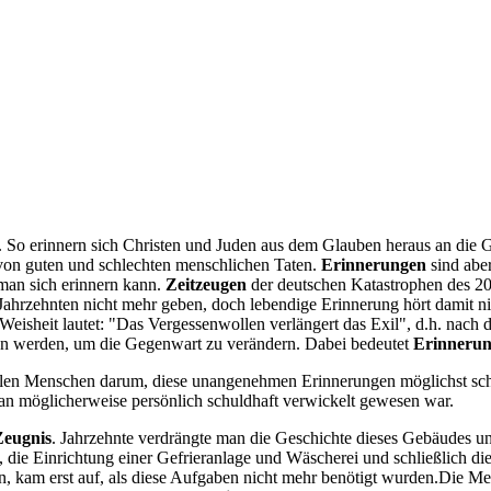
ften. So erinnern sich Christen und Juden aus dem Glauben heraus an di
 von guten und schlechten menschlichen Taten.
Erinnerungen
sind abe
man sich erinnern kann.
Zeitzeugen
der deutschen Katastrophen des 20.
Jahrzehnten nicht mehr geben, doch lebendige Erinnerung hört damit nic
Weisheit lautet: "Das Vergessenwollen verlängert das Exil", d.h. nach 
en werden, um die Gegenwart zu verändern. Dabei bedeutet
Erinnerun
len Menschen darum, diese unangenehmen Erinnerungen möglichst schne
an möglicherweise persönlich schuldhaft verwickelt gewesen war.
Zeugnis
. Jahrzehnte verdrängte man die Geschichte dieses Gebäudes und
die Einrichtung einer Gefrieranlage und Wäscherei und schließlich d
n, kam erst auf, als diese Aufgaben nicht mehr benötigt wurden.Die Me