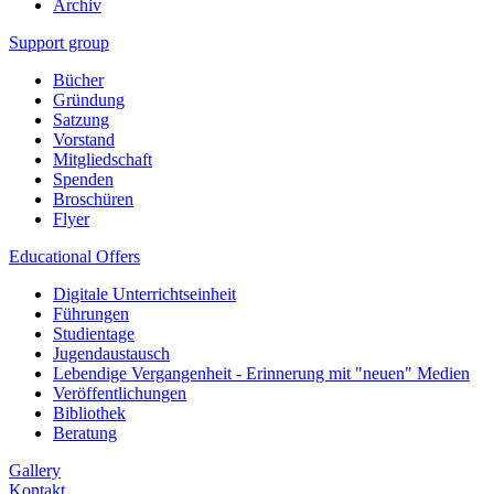
Archiv
Support group
Bücher
Gründung
Satzung
Vorstand
Mitgliedschaft
Spenden
Broschüren
Flyer
Educational Offers
Digitale Unterrichtseinheit
Führungen
Studientage
Jugendaustausch
Lebendige Vergangenheit - Erinnerung mit "neuen" Medien
Veröffentlichungen
Bibliothek
Beratung
Gallery
Kontakt