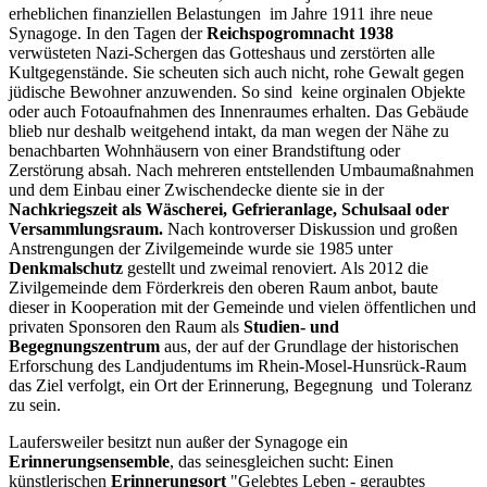
erheblichen finanziellen Belastungen im Jahre 1911 ihre neue
Synagoge. In den Tagen der
Reichspogromnacht 1938
verwüsteten Nazi-Schergen das Gotteshaus und zerstörten alle
Kultgegenstände. Sie scheuten sich auch nicht, rohe Gewalt gegen
jüdische Bewohner anzuwenden. So sind keine orginalen Objekte
oder auch Fotoaufnahmen des Innenraumes erhalten. Das Gebäude
blieb nur deshalb weitgehend intakt, da man wegen der Nähe zu
benachbarten Wohnhäusern von einer Brandstiftung oder
Zerstörung absah. Nach mehreren entstellenden Umbaumaßnahmen
und dem Einbau einer Zwischendecke diente sie in der
Nachkriegszeit als Wäscherei, Gefrieranlage, Schulsaal oder
Versammlungsraum.
Nach kontroverser Diskussion und großen
Anstrengungen der Zivilgemeinde wurde sie 1985 unter
Denkmalschutz
gestellt und zweimal renoviert. Als 2012 die
Zivilgemeinde dem Förderkreis den oberen Raum anbot, baute
dieser in Kooperation mit der Gemeinde und vielen öffentlichen und
privaten Sponsoren den Raum als
Studien- und
Begegnungszentrum
aus, der auf der Grundlage der historischen
Erforschung des Landjudentums im Rhein-Mosel-Hunsrück-Raum
das Ziel verfolgt, ein Ort der Erinnerung, Begegnung und Toleranz
zu sein.
Laufersweiler besitzt nun außer der Synagoge ein
Erinnerungsensemble
, das seinesgleichen sucht: Einen
künstlerischen
Erinnerungsort
"Gelebtes Leben - geraubtes