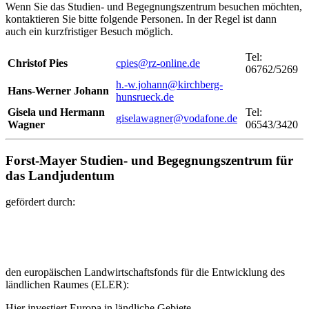
Wenn Sie das Studien- und Begegnungszentrum besuchen möchten,
kontaktieren Sie bitte folgende Personen. In der Regel ist dann
auch ein kurzfristiger Besuch möglich.
Tel:
Christof Pies
cpies@rz-online.de
06762/5269
h.-w.johann@kirchberg-
Hans-Werner Johann
hunsrueck.de
Gisela und Hermann
Tel:
giselawagner@vodafone.de
Wagner
06543/3420
Forst-Mayer Studien- und Begegnungszentrum für
das Landjudentum
gefördert durch:
den europäischen Landwirtschaftsfonds für die Entwicklung des
ländlichen Raumes (ELER):
Hier investiert Europa in ländliche Gebiete