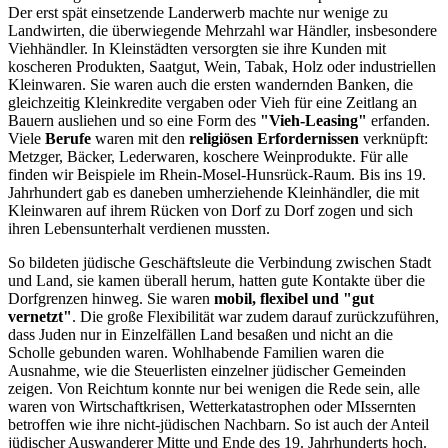
Der erst spät einsetzende Landerwerb machte nur wenige zu
Landwirten, die überwiegende Mehrzahl war Händler, insbesondere
Viehhändler. In Kleinstädten versorgten sie ihre Kunden mit
koscheren Produkten, Saatgut, Wein, Tabak, Holz oder industriellen
Kleinwaren. Sie waren auch die ersten wandernden Banken, die
gleichzeitig Kleinkredite vergaben oder Vieh für eine Zeitlang an
Bauern ausliehen und so eine Form des
"Vieh-Leasing"
erfanden.
Viele
Berufe
waren mit den
religiösen Erfordernissen
verknüpft:
Metzger, Bäcker, Lederwaren, koschere Weinprodukte. Für alle
finden wir Beispiele im Rhein-Mosel-Hunsrück-Raum. Bis ins 19.
Jahrhundert gab es daneben umherziehende Kleinhändler, die mit
Kleinwaren auf ihrem Rücken von Dorf zu Dorf zogen und sich
ihren Lebensunterhalt verdienen mussten.
So bildeten jüdische Geschäftsleute die Verbindung zwischen Stadt
und Land, sie kamen überall herum, hatten gute Kontakte über die
Dorfgrenzen hinweg. Sie waren
mobil, flexibel und "gut
vernetzt"
. Die große Flexibilität war zudem darauf zurückzuführen,
dass Juden nur in Einzelfällen Land besaßen und nicht an die
Scholle gebunden waren. Wohlhabende Familien waren die
Ausnahme, wie die Steuerlisten einzelner jüdischer Gemeinden
zeigen. Von Reichtum konnte nur bei wenigen die Rede sein, alle
waren von Wirtschaftkrisen, Wetterkatastrophen oder MIssernten
betroffen wie ihre nicht-jüdischen Nachbarn. So ist auch der Anteil
jüdischer Auswanderer Mitte und Ende des 19. Jahrhunderts hoch.