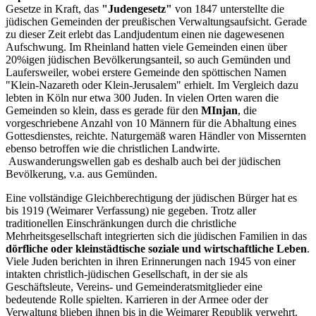
Gesetze in Kraft, das
"Judengesetz"
von 1847 unterstellte die
jüdischen Gemeinden der preußischen Verwaltungsaufsicht. Gerade
zu dieser Zeit erlebt das Landjudentum einen nie dagewesenen
Aufschwung. Im Rheinland hatten viele Gemeinden einen über
20%igen jüdischen Bevölkerungsanteil, so auch Gemünden und
Laufersweiler, wobei erstere Gemeinde den spöttischen Namen
"Klein-Nazareth oder Klein-Jerusalem" erhielt. Im Vergleich dazu
lebten in Köln nur etwa 300 Juden. In vielen Orten waren die
Gemeinden so klein, dass es gerade für den
MInjan
, die
vorgeschriebene Anzahl von 10 Männern für die Abhaltung eines
Gottesdienstes, reichte. Naturgemäß waren Händler von Missernten
ebenso betroffen wie die christlichen Landwirte.
Auswanderungswellen gab es deshalb auch bei der jüdischen
Bevölkerung, v.a. aus Gemünden.
Eine vollständige Gleichberechtigung der jüdischen Bürger hat es
bis 1919 (Weimarer Verfassung) nie gegeben. Trotz aller
traditionellen Einschränkungen durch die christliche
Mehrheitsgesellschaft integrierten sich die jüdischen Familien in das
dörfliche oder kleinstädtische soziale und wirtschaftliche Leben
.
Viele Juden berichten in ihren Erinnerungen nach 1945 von einer
intakten christlich-jüdischen Gesellschaft, in der sie als
Geschäftsleute, Vereins- und Gemeinderatsmitglieder eine
bedeutende Rolle spielten. Karrieren in der Armee oder der
Verwaltung blieben ihnen bis in die Weimarer Republik verwehrt.