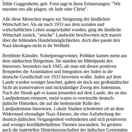
Hilde Guggenheim, geb. Forst sagt in ihren Erinnerungen: "Wir
mussten uns alle plagen, ob Jude oder Christ".
Alle diese Menschen trugen zur Steigerung der ländlichen
Wirtschaft bei. Als sie nach 1933 aus dem sozialen und
wirtschaftlichen Leben ausgeschaltet wurden, ging die ländliche
Wirtschaft zurück, "arische" Landwirte beschwerten sich massiv
über die fehlenden Handelsmöglichkeiten, doch dies passte den
Nazi-Ideologen nicht in ihr Weltbild.
Berühmte Künstler, Nobelpreisgewinner, Politiker kamen meist aus
dem städtischen Bürgertum. Sie standen im Mittelpunkt des
Interesses, besonders nach 1945, als man mit diesen positiven
Beispielen die Assimilation und Integration der Juden in die
deutsche Gesellschaft vor 1933 beweisen wollte. Juden auf dem
Lande wurden weniger beachtet, galten sie doch aus großstädtischer
Sicht als konservativer und rückständiger Zweig des Judentums.
Nach der Shoah gab es kaum jemanden auf dem Lande, der an das
Landjudentum erinnerte, meist waren es vereinzelte deutsch-
jüdische Historiker, die auf die bedeutende Rolle des
Landjudentums hinwiesen. Lokale Studien scheiterten oft an dem
Widerstand ehemaliger Nazi-Akteure, die eine Aufarbeitung der
deutsch-jüdischen Vergangenheit verhinderten und sich positiveren
und weniger konfliktbehafteten Themen zuwandten. So gerieten
auch die materiellen Hinterlassenschaften der jüdischen Gemeinden