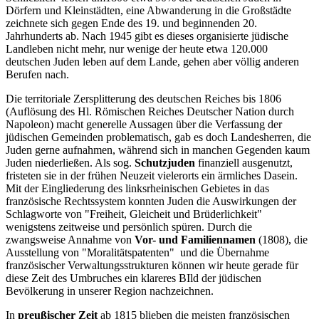
Dörfern und Kleinstädten, eine Abwanderung in die Großstädte
zeichnete sich gegen Ende des 19. und beginnenden 20.
Jahrhunderts ab. Nach 1945 gibt es dieses organisierte jüdische
Landleben nicht mehr, nur wenige der heute etwa 120.000
deutschen Juden leben auf dem Lande, gehen aber völlig anderen
Berufen nach.
Die territoriale Zersplitterung des deutschen Reiches bis 1806
(Auflösung des Hl. Römischen Reiches Deutscher Nation durch
Napoleon) macht generelle Aussagen über die Verfassung der
jüdischen Gemeinden problematisch, gab es doch Landesherren, die
Juden gerne aufnahmen, während sich in manchen Gegenden kaum
Juden niederließen. Als sog.
Schutzjuden
finanziell ausgenutzt,
fristeten sie in der frühen Neuzeit vielerorts ein ärmliches Dasein.
Mit der Eingliederung des linksrheinischen Gebietes in das
französische Rechtssystem konnten Juden die Auswirkungen der
Schlagworte von "Freiheit, Gleicheit und Brüderlichkeit"
wenigstens zeitweise und persönlich spüren. Durch die
zwangsweise Annahme von
Vor- und Familiennamen
(1808), die
Ausstellung von "Moralitätspatenten" und die Übernahme
französischer Verwaltungsstrukturen können wir heute gerade für
diese Zeit des Umbruches ein klareres BIld der jüdischen
Bevölkerung in unserer Region nachzeichnen.
In
preußischer Zeit
ab 1815 blieben die meisten französischen