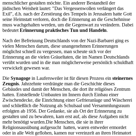
menschlicher gestalten möchte. Ein anderer Bestandteil der
jüdischen Weisheit lautet: "Das Vergessenwollen verlängert das
Exil", d.h. nach der Zerstörung des Tempels in Jerusalem hatte Gott
seine Heimstatt verloren, doch die Erinnerung an die Geschehnisse
muss wachgehalten werden, um die Gegenwart zu verändern. Dabei
bedeutet
Erinnerung praktisches Tun und Handeln
.
Nach der Befreiuung Deutschlands von der Nazi-Barbarei ging es
vielen Menschen darum, diese unangenehmen Erinnerungen
möglichst schnell zu vergessen, man scheute sich vor der
Erinnerung an die vielen Gräueltaten, die im Namen Deutschlands
verübt wurden und in die man möglicherweise persönlich schuldhaft
verwickelt gewesen war.
Die
Synagoge
in Laufersweiler ist für diesen Prozess ein
steinernes
Zeugnis
. Jahrzehnte verdrängte man die Geschichte dieses
Gebäudes und damit der Menschen, die dort ihr religiöses Zentrum
hatten. Entstellende Umbauten im Innern durch Einbau einer
Zwischendecke, die Einrichtung einer Gefrieranlage und Wäscherei
und schließlich die Nutzung als Schulsaal und Versammlungsraum
erfolgten ab 1956. Der Gedanke, sie als Ort der Erinnerung zu
gestalten und zu bewahren, kam erst auf, als diese Aufgaben nicht
mehr benötigt wurden.Die Menschen, die sie in ihrer
Religionsausübung aufgesucht hatten, waren entweder ermordet
oder in alle Welt geflohen, kamen nur vereinzelt an ihren Heimatort