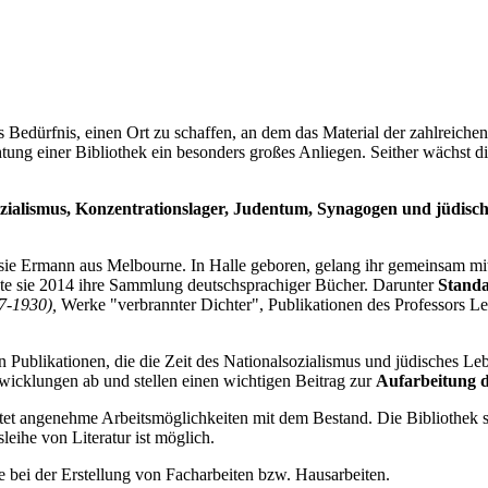
 Bedürfnis, einen Ort zu schaffen, an dem das Material der zahlreic
ng einer Bibliothek ein besonders großes Anliegen. Seither wächst di
zialismus, Konzentrationslager, Judentum, Synagogen und jüdisch
usie Ermann aus Melbourne. In Halle geboren, gelang ihr gemeinsam mi
kte sie 2014 ihre Sammlung deutschsprachiger Bücher. Darunter
Standa
27-1930),
Werke "verbrannter Dichter", Publikationen des Professors Le
Publikationen, die die Zeit des Nationalsozialismus und jüdisches L
ntwicklungen ab und stellen einen wichtigen Beitrag zur
Aufarbeitung d
tet angenehme Arbeitsmöglichkeiten mit dem Bestand. Die Bibliothek s
eihe von Literatur ist möglich.
e bei der Erstellung von Facharbeiten bzw. Hausarbeiten.