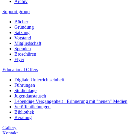
Archiv
Support group
Bücher
Gründung
Satzung
Vorstand
Mitgliedschaft
Spenden
Broschüren
Flyer
Educational Offers
Digitale Unterrichtseinheit
Führungen
Studientage
Jugendaustausch
Lebendige Vergangenheit - Erinnerung mit "neuen" Medien
Veröffentlichungen
Bibliothek
Beratung
Gallery
Kontakt