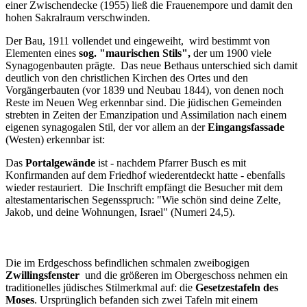
einer Zwischendecke (1955) ließ die Frauenempore und damit den
hohen Sakralraum verschwinden.
Der Bau, 1911 vollendet und eingeweiht, wird bestimmt von
Elementen eines
sog. "maurischen Stils",
der um 1900 viele
Synagogenbauten prägte. Das neue Bethaus unterschied sich damit
deutlich von den christlichen Kirchen des Ortes und den
Vorgängerbauten (vor 1839 und Neubau 1844), von denen noch
Reste im Neuen Weg erkennbar sind. Die jüdischen Gemeinden
strebten in Zeiten der Emanzipation und Assimilation nach einem
eigenen synagogalen Stil, der vor allem an der
Eingangsfassade
(Westen) erkennbar ist:
Das
Portalgewände
ist - nachdem Pfarrer Busch es mit
Konfirmanden auf dem Friedhof wiederentdeckt hatte - ebenfalls
wieder restauriert. Die Inschrift empfängt die Besucher mit dem
altestamentarischen Segensspruch: "Wie schön sind deine Zelte,
Jakob, und deine Wohnungen, Israel" (Numeri 24,5).
Die im Erdgeschoss befindlichen schmalen zweibogigen
Zwillingsfenster
und die größeren im Obergeschoss nehmen ein
traditionelles jüdisches Stilmerkmal auf: die
Gesetzestafeln des
Moses
. Ursprünglich befanden sich zwei Tafeln mit einem