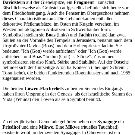
Davidstern
auf der Giebelspitze, ein
Fragment
- zunächst
fälschlicherweise als Grabstein aufgestellt - befindet sich heute vor
dem Friedhofseingang. Auch die Fenster im Obergeschoss nehmen
dieses Charakteristikum auf. Die Gebäudekanten enthalten
dekorative Pfeileraufsätze, im Osten mit Kugeln versehen, im
Westen mit oktogonen Aufsätzen in Schweifhaubenform.
Symbolisch stellen sie
Boas
(links) und
Jachin
(rechts) dar, zwei
Säulen an der Vorhalle des Tempels in Jerusalem, benannt nach dem
Urgroßvater Davids (Boas) und dem Hohenpriester Jachin. Sie
bedeuten "Ich (Gott) werde aufrichten" oder "Ich (Gott) werde
aufstehen" und Boas "In ihm (Gott) ist Stärke". Zusammen
symbolisieren sie also Kraft, Stärke und Stabilität. Auf der Ostseite
befindet sich der fünfseitige Aron ha-Kodesch ("heiliger Schrein",
Toranische), die beiden flankierenden Bogenfenster sind nach 1955
zugemauert worden.
Die beiden
Löwen-Flachreliefs
zu beiden Seiten des Eingangs
haben ihren Ursprung in der Genesis, als der israelitische Stamm des
Yuda (Yehuda) den Löwen als sein Symbol benutzt.
Zu einer jüdischen Gemeinde gehörten neben der
Synagoge
ein
Friedhof
und eine
Mikwe
. Eine
Mikwe
(rituelles Tauchbad)
existierte wohl in der zweiten Synagoge. In Oberwesel ist ein