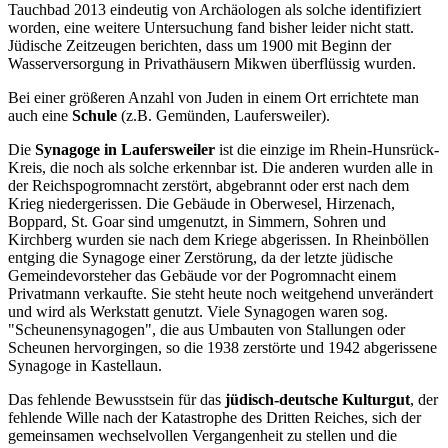
Tauchbad 2013 eindeutig von Archäologen als solche identifiziert
worden, eine weitere Untersuchung fand bisher leider nicht statt.
Jüdische Zeitzeugen berichten, dass um 1900 mit Beginn der
Wasserversorgung in Privathäusern Mikwen überflüssig wurden.
Bei einer größeren Anzahl von Juden in einem Ort errichtete man
auch eine
Schule
(z.B. Gemünden, Laufersweiler).
Die
Synagoge in Laufersweiler
ist die einzige im Rhein-Hunsrück-
Kreis, die noch als solche erkennbar ist. Die anderen wurden alle in
der Reichspogromnacht zerstört, abgebrannt oder erst nach dem
Krieg niedergerissen. Die Gebäude in Oberwesel, Hirzenach,
Boppard, St. Goar sind umgenutzt, in Simmern, Sohren und
Kirchberg wurden sie nach dem Kriege abgerissen. In Rheinböllen
entging die Synagoge einer Zerstörung, da der letzte jüdische
Gemeindevorsteher das Gebäude vor der Pogromnacht einem
Privatmann verkaufte. Sie steht heute noch weitgehend unverändert
und wird als Werkstatt genutzt. Viele Synagogen waren sog.
"Scheunensynagogen", die aus Umbauten von Stallungen oder
Scheunen hervorgingen, so die 1938 zerstörte und 1942 abgerissene
Synagoge in Kastellaun.
Das fehlende Bewusstsein für das
jüdisch-deutsche Kulturgut
, der
fehlende Wille nach der Katastrophe des Dritten Reiches, sich der
gemeinsamen wechselvollen Vergangenheit zu stellen und die