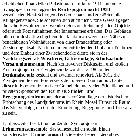
erheblichen finanziellen Belastungen im Jahre 1911 ihre neue
Synagoge. In den Tagen der
Reichspogromnacht 1938
verwüsteten Nazi-Schergen das Gotteshaus und zerstörten alle
Kultgegenstände. Sie scheuten sich auch nicht, rohe Gewalt gegen
jüdische Bewohner anzuwenden. So sind keine orginalen Objekte
oder auch Fotoaufnahmen des Innenraumes erhalten. Das Gebäude
blieb nur deshalb weitgehend intakt, da man wegen der Nähe zu
benachbarten Wohnhäusern von einer Brandstiftung oder
Zerstörung absah. Nach mehreren entstellenden Umbaumaßnahmen
und dem Einbau einer Zwischendecke diente sie in der
Nachkriegszeit als Wäscherei, Gefrieranlage, Schulsaal oder
Versammlungsraum.
Nach kontroverser Diskussion und großen
Anstrengungen der Zivilgemeinde wurde sie 1985 unter
Denkmalschutz
gestellt und zweimal renoviert. Als 2012 die
Zivilgemeinde dem Förderkreis den oberen Raum anbot, baute
dieser in Kooperation mit der Gemeinde und vielen öffentlichen und
privaten Sponsoren den Raum als
Studien- und
Begegnungszentrum
aus, der auf der Grundlage der historischen
Erforschung des Landjudentums im Rhein-Mosel-Hunsrück-Raum
das Ziel verfolgt, ein Ort der Erinnerung, Begegnung und Toleranz
zu sein.
Laufersweiler besitzt nun außer der Synagoge ein
Erinnerungsensemble
, das seinesgleichen sucht: Einen
künstlerischen
Erinnerungsort
"Gelebtes Leben - geraubtes